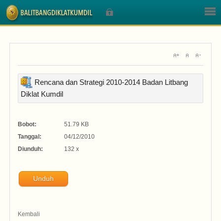
Sign In
Rencana dan Strategi 2010-2014 Badan Litbang
Diklat Kumdil
Nama Pengguna
Bobot:
51.79 KB
Sandi
Tanggal:
04/12/2010
Diunduh:
132 x
Unduh
Lupa Sandi Anda?
Lupa Nama Pengguna?
Kembali