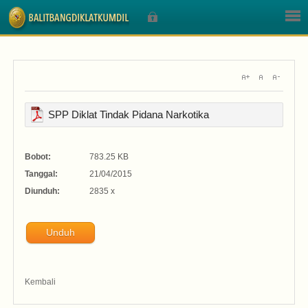
Sign In
SPP Diklat Tindak Pidana Narkotika
Nama Pengguna
Bobot:
783.25 KB
Tanggal:
21/04/2015
Sandi
Diunduh:
2835 x
Unduh
Lupa Sandi Anda?
Kembali
Lupa Nama Pengguna?