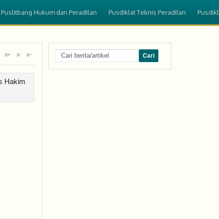
Puslitbang Hukum dan Peradilan
Pusdiklat Teknis Peradilan
Pusdik
Sign In
is Hakim
Nama Pengguna
Sandi
Lupa Sandi Anda?
Lupa Nama Pengguna?