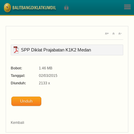
Sign In
SPP Diklat Prajabatan K1K2 Medan
Nama Pengguna
Bobot:
1.46 MB
Tanggal:
02/03/2015
Sandi
Diunduh:
2133 x
Unduh
Lupa Sandi Anda?
Kembali
Lupa Nama Pengguna?