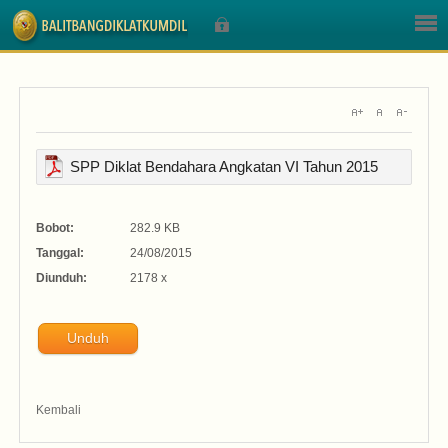
Sign In
SPP Diklat Bendahara Angkatan VI Tahun 2015
Nama Pengguna
Bobot:
282.9 KB
Tanggal:
24/08/2015
Sandi
Diunduh:
2178 x
Unduh
Lupa Sandi Anda?
Kembali
Lupa Nama Pengguna?