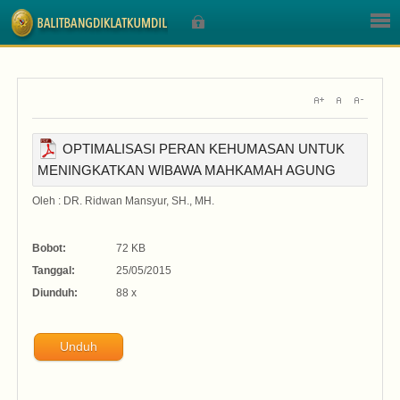
Sign In
OPTIMALISASI PERAN KEHUMASAN UNTUK
MENINGKATKAN WIBAWA MAHKAMAH AGUNG
Nama Pengguna
Oleh : DR. Ridwan Mansyur, SH., MH.
Sandi
Bobot:
72 KB
Tanggal:
25/05/2015
Diunduh:
88 x
Unduh
Lupa Sandi Anda?
Lupa Nama Pengguna?