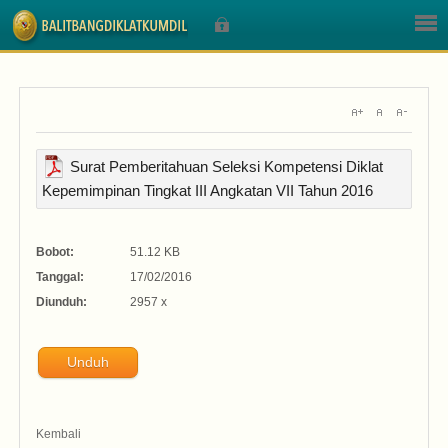
Sign In
Surat Pemberitahuan Seleksi Kompetensi Diklat
Kepemimpinan Tingkat III Angkatan VII Tahun 2016
Nama Pengguna
Bobot:
51.12 KB
Sandi
Tanggal:
17/02/2016
Diunduh:
2957 x
Unduh
Lupa Sandi Anda?
Lupa Nama Pengguna?
Kembali