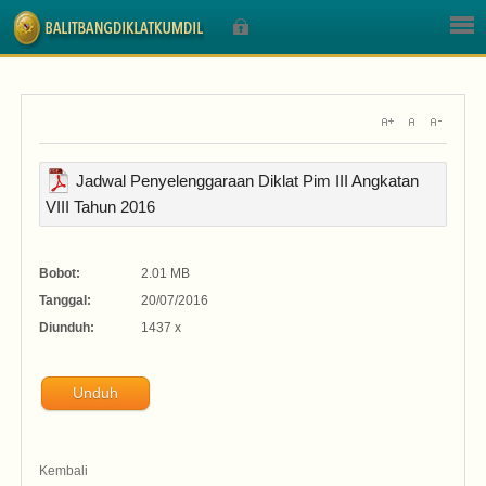
Sign In
Jadwal Penyelenggaraan Diklat Pim III Angkatan
VIII Tahun 2016
Nama Pengguna
Bobot:
2.01 MB
Sandi
Tanggal:
20/07/2016
Diunduh:
1437 x
Unduh
Lupa Sandi Anda?
Lupa Nama Pengguna?
Kembali