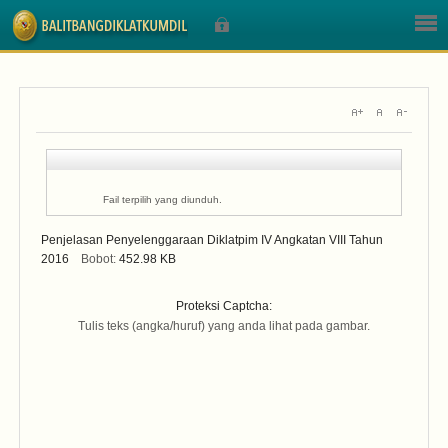
Sign In
Fail terpilih yang diunduh.
Nama Pengguna
Penjelasan Penyelenggaraan Diklatpim IV Angkatan VIII Tahun
2016
Bobot:
452.98 KB
Sandi
Proteksi Captcha:
Tulis teks (angka/huruf) yang anda lihat pada gambar.
Lupa Sandi Anda?
Lupa Nama Pengguna?