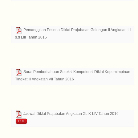
Ta
Bo
D
Pemanggilan Peserta Diklat Prajabatan Golongan II Angkatan LI
s.d LIII Tahun 2016
Ta
Bo
D
Surat Pemberitahuan Seleksi Kompetensi Diklat Kepemimpinan
Tingkat III Angkatan VII Tahun 2016
Ta
Bo
D
Jadwal Diklat Prajabatan Angkatan XLIX-LIV Tahun 2016
HOT
Ta