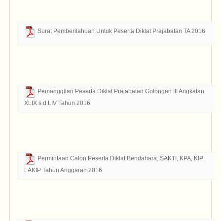
Bo
D
Surat Pemberitahuan Untuk Peserta Diklat Prajabatan TA 2016
Ta
Bo
D
Pemanggilan Peserta Diklat Prajabatan Golongan III Angkatan
XLIX s.d LIV Tahun 2016
Ta
Bo
D
Permintaan Calon Peserta Diklat Bendahara, SAKTI, KPA, KIP,
LAKIP Tahun Anggaran 2016
Ta
Bo
D