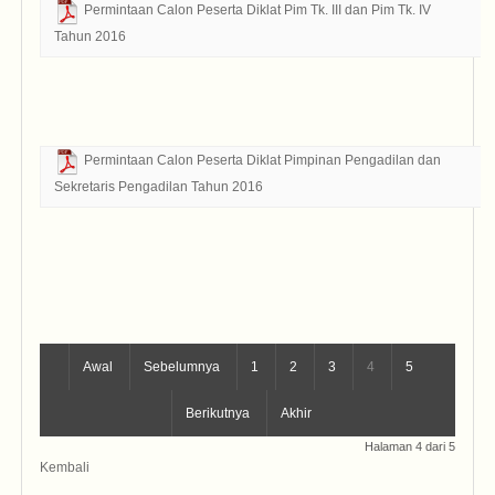
Permintaan Calon Peserta Diklat Pim Tk. III dan Pim Tk. IV
Tahun 2016
Ta
Bo
D
Permintaan Calon Peserta Diklat Pimpinan Pengadilan dan
Sekretaris Pengadilan Tahun 2016
Ta
Bo
D
Awal
Sebelumnya
1
2
3
4
5
Berikutnya
Akhir
Halaman 4 dari 5
Kembali