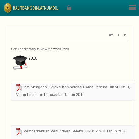
Sign In
2016
Nama Pengguna
Sandi
Info Mengenai Seleksi Kompetensi Calon Peserta Diklat Pim III,
IV dan Pimpinan Pengadilan Tahun 2016
Ta
Bo
D
Lupa Sandi Anda?
Lupa Nama Pengguna?
Pemberitahuan Penundaan Seleksi Diklat Pim III Tahun 2016