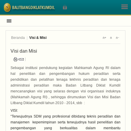
Beranda
|
Visi & Misi
Sign In
Visi dan Misi
Nama Pengguna
Sebagai institusi pendukung kegiatan Mahkamah Agung RI dalam
hal penelitian dan pengembangan hukum peradilan serta
Sandi
pendidikan dan pelatihan tenaga tekhnis peradilan dan tenaga
administrasi peradilan maka Badan Litbang Diklat Kumdil
mencanangkan visi yang selaras dengan visi organisasi induknya
(Mahkamah Agung RI) , sehingga dirumuskan Visi dan Misi Badan
Litbang Diklat Kumdil tahun 2010 - 2014, sbb :
VISI:
Lupa Sandi Anda?
“Terwujudnya SDM yang profesional dibidang teknis peradilan dan
Lupa Nama Pengguna?
manajemen kepemimpinan serta terwujudnya hasil penelitian dan
pengembangan yang berkualitas dalam membantu