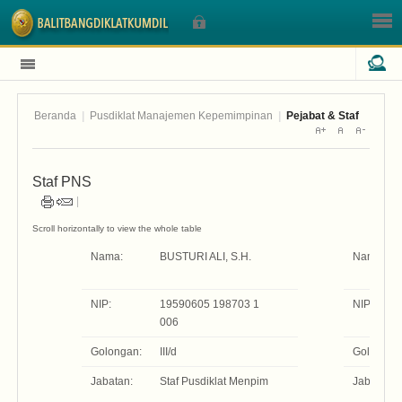
Beranda
|
Pusdiklat Manajemen Kepemimpinan
|
Pejabat & Staf
Sign In
Staf PNS
Nama Pengguna
Sandi
Nama:
BUSTURI ALI, S.H.
Nama:
NIP:
19590605 198703 1
NIP:
006
Golongan:
III/d
Golongan
Lupa Sandi Anda?
Lupa Nama Pengguna?
Jabatan:
Staf Pusdiklat Menpim
Jabatan: