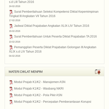
s.d LIII Tahun 2016
24-02-2016
2016
Surat Pemberitahuan Seleksi Kompetensi Diklat Kepemimpinan
Tingkat III Angkatan VII Tahun 2016
17-02-2016
2016
Jadwal Diklat Prajabatan Angkatan XLIX-LIV Tahun 2016
16-02-2016
2016
Surat Pemberitahuan Untuk Peserta Diklat Prajabatan TA 2016
10-02-2016
2016
Pemanggilan Peserta Diklat Prajabatan Golongan III Angkatan
XLIX s.d LIV Tahun 2016
04-02-2016
2016
MATERI DIKLAT MENPIM
Modul Prajab K1/K2 - Manajemen ASN
Pra Jabatan
Modul Prajab K1/K2 - Wasbang NKRI
Pra Jabatan
Modul Prajab K1/K2 - Pola Pikir ASN
Pra Jabatan
Modul Prajab K1/K2 - Percepatan Pemberantasan Korupsi
Pra Jabatan