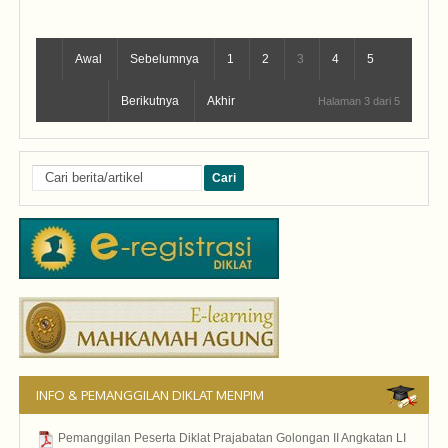
Awal
Sebelumnya
1
2
3
4
5
Berikutnya
Akhir
Halaman 3 dari 5
INFO & PEMANGGILAN DIKLAT MENPIM
Pemanggilan Peserta Diklat Prajabatan Golongan II Angkatan LI