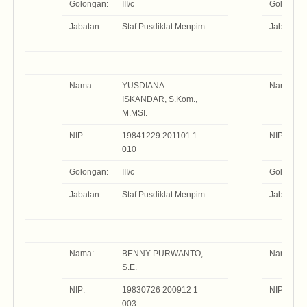
Golongan:
III/c
Golongan
Jabatan:
Staf Pusdiklat Menpim
Jabatan
Nama:
YUSDIANA
Nama:
ISKANDAR, S.Kom.,
M.MSI.
NIP:
19841229 201101 1
NIP:
010
Golongan:
III/c
Golongan
Jabatan:
Staf Pusdiklat Menpim
Jabatan:
Nama:
BENNY PURWANTO,
Nama:
S.E.
NIP:
19830726 200912 1
NIP:
003