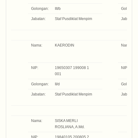
Golongan:
III/b
Golongan
Jabatan:
Staf Pusdiklat Menpim
Jabatan:
Nama:
KAERODIN
Nama:
NIP:
19650307 199008 1
NIP:
001
Golongan:
II/d
Golongan
Jabatan:
Staf Pusdiklat Menpim
Jabatan:
Nama:
SISKA MERLI
ROSLIANA, A.Md.
NIP:
19840105 200805 2