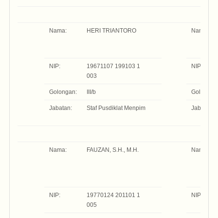
Nama:
HERI TRIANTORO
Nama:
NIP:
19671107 199103 1
NIP:
003
Golongan:
III/b
Golongan
Jabatan:
Staf Pusdiklat Menpim
Jabatan:
Nama:
FAUZAN, S.H., M.H.
Nama:
NIP:
19770124 201101 1
NIP:
005