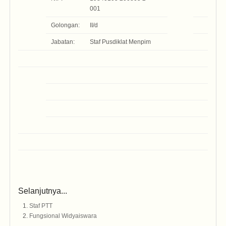
001
Golongan:
II/d
Jabatan:
Staf Pusdiklat Menpim
Selanjutnya...
Staf PTT
Fungsional Widyaiswara