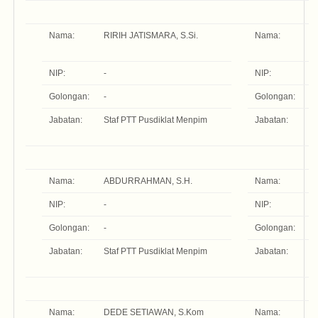
Nama:
RIRIH JATISMARA, S.Si.
Nama:
D
S
NIP:
-
NIP:
-
Golongan:
-
Golongan:
-
Jabatan:
Staf PTT Pusdiklat Menpim
Jabatan:
St
M
Nama:
ABDURRAHMAN, S.H.
Nama:
R
NIP:
-
NIP:
-
Golongan:
-
Golongan:
-
Jabatan:
Staf PTT Pusdiklat Menpim
Jabatan:
St
M
Nama:
DEDE SETIAWAN, S.Kom
Nama:
T