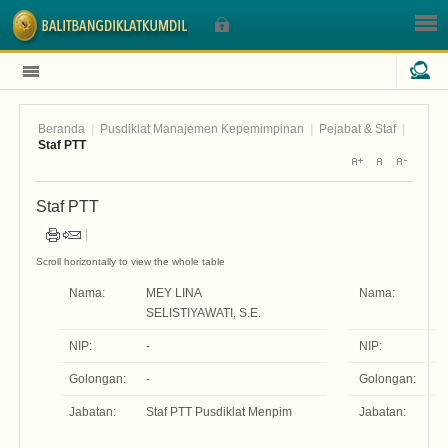
Beranda
|
Pusdiklat Manajemen Kepemimpinan
|
Pejabat & Staf
|
Sign In
Staf PTT
Staf PTT
Nama Pengguna
Sandi
Nama:
MEY LINA
Nama:
I
SELISTIYAWATI, S.E.
NIP:
-
NIP:
-
Golongan:
-
Golongan:
-
Lupa Sandi Anda?
Lupa Nama Pengguna?
Jabatan:
Staf PTT Pusdiklat Menpim
Jabatan:
St
M