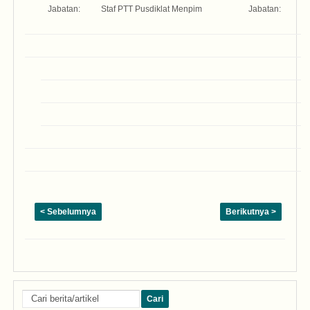
Jabatan:
Staf PTT Pusdiklat Menpim
Jabatan:
St
M
< Sebelumnya
Berikutnya >