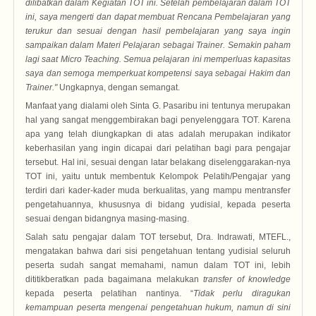
dilibatkan dalam Kegiatan TOT ini. Setelah pembelajaran dalam TOT
ini, saya mengerti dan dapat membuat
Rencana Pembelajaran
yang
terukur dan sesuai dengan hasil pembelajaran yang saya ingin
sampaikan dalam Materi Pelajaran sebagai Trainer. Semakin paham
lagi saat Micro Teaching. Semua pelajaran ini memperluas kapasitas
saya dan semoga memperkuat kompetensi saya sebagai Hakim dan
Trainer
.
"
Ungkapnya, dengan semangat.
Manfaat yang dialami oleh Sinta G. Pasaribu ini tentunya merupakan
hal yang sangat menggembirakan bagi penyelenggara TOT. Karena
apa yang telah diungkapkan di atas adalah merupakan indikator
keberhasilan yang ingin dicapai dari pelatihan bagi para pengajar
tersebut. Hal ini, sesuai dengan latar belakang diselenggarakan-nya
TOT ini, yaitu untuk membentuk Kelompok Pelatih/Pengajar yang
terdiri dari kader-kader muda berkualitas, yang mampu mentransfer
pengetahuannya, khususnya di bidang yudisial, kepada peserta
sesuai dengan bidangnya masing-masing.
Salah satu pengajar dalam TOT tersebut, Dra. Indrawati, MTEFL.,
mengatakan bahwa dari sisi pengetahuan tentang yudisial seluruh
peserta sudah sangat memahami, namun dalam TOT ini, lebih
dititikberatkan pada bagaimana melakukan
transfer of knowledge
kepada peserta pelatihan nantinya. “
Tidak perlu diragukan
kemampuan peserta mengenai pengetahuan hukum, namun di sini