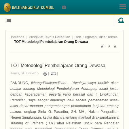
Beranda
|
Pusdiklat Teknis Peradilan
|
Dok. Kegiatan Diklat Teknis
Sign In
|
TOT Metodologi Pembelajaran Orang Dewasa
Nama Pengguna
TOT Metodologi Pembelajaran Orang Dewasa
Kamis, 04 Juni 2015
Sandi
BANDUNG,
litbangdiklatkumdil.net
-
“Awalnya saya berfikir akan
belajar tentang
Metodologi Pembelajaran Andragogi tetapi justru
dengan keberagaman peserta yang berasal dari 4 Lingkungan
Peradilan,
saya sangat
diperkaya baik secara pemahaman asas-
asas dasar maupun pengembangan pemahaman lanjutan tentang
h
u
kum
.
ungkap Sinta G. Pasaribu, SH. MH., Hakim Pengadilan
Lupa Sandi Anda?
Negeri Simalungun, ketika ditanya tentang manfaat dilaksanakannya
Lupa Nama Pengguna?
Training of Trainers
(
TOT
) atau Pelatihan untuk para Pengajar