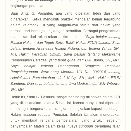
dengan tema Metodologi Pembelajaran Orang Dewasa untuk 4
lingkungan peradilan.
Bagi Sinta G. Pasaribu, apa yang dipelajari lebih dari yang
diharapkan. Ketika mengikuti praktek mengajar, beliau tergabung
dalam kelompok 10 yang anggota-nya terdiri dari hakim yang
berasal dari berbagai lingkungan peradilan. Berbagai pengetahuan
didapatkan dari rekan-rekan hakim tersebut. “
S
aya belajar tentang
Filsafat Hukum
, dari
Teguh Setya Bakti, Hakim PTUN Jakarta
. S
aya
belajar tentang Asas-asas Hukum Pidana
, dari
Bettina Yahya
, SH.,
MH,
Hakim
Peradilan Umum
.
S
aya belajar tentang Mekanisme
Pemanggilan Delegasi yang tepat guna
, dari
Dwi Utomo
, SH., MH..
S
aya belajar tentang Penanganan Sengketa Penilaian
Penyalahgunaan Wewenang Menurut UU No. 30/2014 tentang
Administrasi Pemerintahan
, dari
Nelvy,
SH., MH., Hakim
PTUN
Bandung
.
Dan s
aya belajar tentang Jiwa Mediasi
., dari
Edy Wibowo,
SH., MH.
Untuk itu, Sinta G. Pasaribu sangat beruntung dilibatkan dalam TOT
yang dilaksanakan selama 5 hari ini, karena banyak hal diperoleh
dan sangat berguna dalam rangka meningkatkan kapasitas sebagai
Hakim maupun sebagai Pengajar. Setelah itu, akan menerapkan
untuk membuat rencana pembelajaran yang terukur sebelum
penyampaian Materi dalam kelas. “
Saya sungguh beruntun
g telah