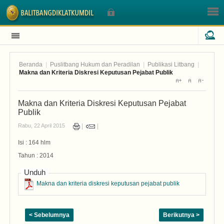
Beranda
|
Puslitbang Hukum dan Peradilan
|
Publikasi Litbang
|
Sign In
Makna dan Kriteria Diskresi Keputusan Pejabat Publik
Makna dan Kriteria Diskresi Keputusan Pejabat
Nama Pengguna
Publik
Rabu, 22 April 2015
Sandi
Isi : 164 hlm
Tahun : 2014
Unduh
Makna dan kriteria diskresi keputusan pejabat publik
Lupa Sandi Anda?
Lupa Nama Pengguna?
< Sebelumnya
Berikutnya >