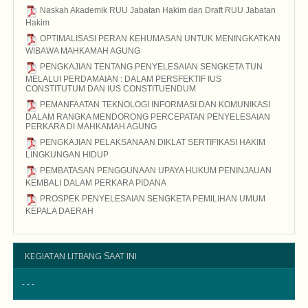
2015
Naskah Akademik RUU Jabatan Hakim dan Draft RUU Jabatan
Hakim
2015
OPTIMALISASI PERAN KEHUMASAN UNTUK MENINGKATKAN
WIBAWA MAHKAMAH AGUNG
2015
PENGKAJIAN TENTANG PENYELESAIAN SENGKETA TUN
MELALUI PERDAMAIAN : DALAM PERSFEKTIF IUS
CONSTITUTUM DAN IUS CONSTITUENDUM
2015
PEMANFAATAN TEKNOLOGI INFORMASI DAN KOMUNIKASI
DALAM RANGKA MENDORONG PERCEPATAN PENYELESAIAN
PERKARA DI MAHKAMAH AGUNG
2015
PENGKAJIAN PELAKSANAAN DIKLAT SERTIFIKASI HAKIM
LINGKUNGAN HIDUP
2015
PEMBATASAN PENGGUNAAN UPAYA HUKUM PENINJAUAN
KEMBALI DALAM PERKARA PIDANA
2015
PROSPEK PENYELESAIAN SENGKETA PEMILIHAN UMUM
KEPALA DAERAH
2015
KEGIATAN LITBANG SAAT INI
- - -