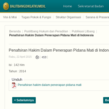
Home
Sekretariat Badan
Visi & Misi
Tugas Pokok & Fungsi
Struktur Organisasi
Sarana & Prasar
Beranda
|
Puslitbang Hukum dan Peradilan
|
Publikasi Litbang
|
Penafsiran Hakim Dalam Penerapan Pidana Mati di Indonesia
Penafsiran Hakim Dalam Penerapan Pidana Mati di Indon
Rabu, 22 April 2015
Isi : 142 hlm
Tahun : 2014
Unduh
Penafsiran hakim dalam penerapan pidana mati
< Sebelumnya
Be