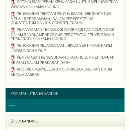
OPTIMALISASI PERAN KEHUMASAN UNTUK MENINGKATKAN
WIBAWA MAHKAMAH AGUNG
2015
PENGKAJIAN TENTANG PENYELESAIAN SENGKETA TUN
MELALUI PERDAMAIAN : DALAM PERSFEKTIF IUS
CONSTITUTUM DAN IUS CONSTITUENDUM
2015
PEMANFAATAN TEKNOLOGI INFORMASI DAN KOMUNIKASI
DALAM RANGKA MENDORONG PERCEPATAN PENYELESAIAN
PERKARA DI MAHKAMAH AGUNG
2015
PENGKAJIAN PELAKSANAAN DIKLAT SERTIFIKASI HAKIM
LINGKUNGAN HIDUP
2015
PEMBATASAN PENGGUNAAN UPAYA HUKUM PENINJAUAN
KEMBALI DALAM PERKARA PIDANA
2015
PROSPEK PENYELESAIAN SENGKETA PEMILIHAN UMUM
KEPALA DAERAH
2015
KEGIATAN LITBANG SAAT INI
- - -
STUDI BANDING