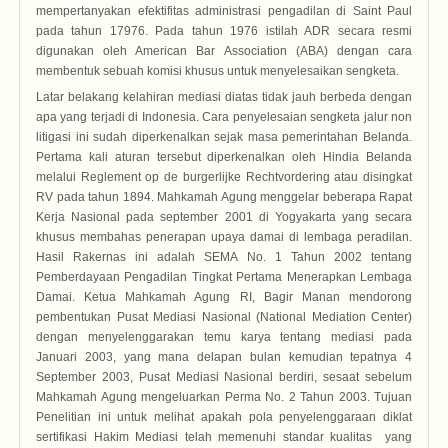
mempertanyakan efektifitas administrasi pengadilan di Saint Paul
pada tahun 17976. Pada tahun 1976 istilah ADR secara resmi
digunakan oleh American Bar Association (ABA) dengan cara
membentuk sebuah komisi khusus untuk menyelesaikan sengketa.
Latar belakang kelahiran mediasi diatas tidak jauh berbeda dengan
apa yang terjadi di Indonesia. Cara penyelesaian sengketa jalur non
litigasi ini sudah diperkenalkan sejak masa pemerintahan Belanda.
Pertama kali aturan tersebut diperkenalkan oleh Hindia Belanda
melalui Reglement op de burgerlijke Rechtvordering atau disingkat
RV pada tahun 1894. Mahkamah Agung menggelar beberapa Rapat
Kerja Nasional pada september 2001 di Yogyakarta yang secara
khusus membahas penerapan upaya damai di lembaga peradilan.
Hasil Rakernas ini adalah SEMA No. 1 Tahun 2002 tentang
Pemberdayaan Pengadilan Tingkat Pertama Menerapkan Lembaga
Damai. Ketua Mahkamah Agung RI, Bagir Manan mendorong
pembentukan Pusat Mediasi Nasional (National Mediation Center)
dengan menyelenggarakan temu karya tentang mediasi pada
Januari 2003, yang mana delapan bulan kemudian tepatnya 4
September 2003, Pusat Mediasi Nasional berdiri, sesaat sebelum
Mahkamah Agung mengeluarkan Perma No. 2 Tahun 2003. Tujuan
Penelitian ini untuk melihat apakah pola penyelenggaraan diklat
sertifikasi Hakim Mediasi telah memenuhi standar kualitas yang