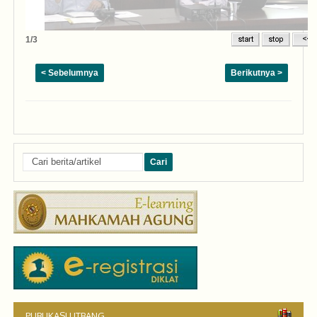
2/3
< Sebelumnya
Berikutnya >
PUBLIKASI LITBANG