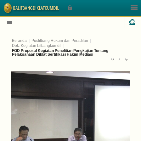
Beranda
|
Puslitbang Hukum dan Peradilan
|
Sign In
Dok. Kegiatan Litbangkumdil
|
FGD Proposal Kegiatan Penelitian Pengkajian Tentang
Pelaksanaan Diklat Sertifikasi Hakim Mediasi
Nama Pengguna
Sandi
Lupa Sandi Anda?
Lupa Nama Pengguna?