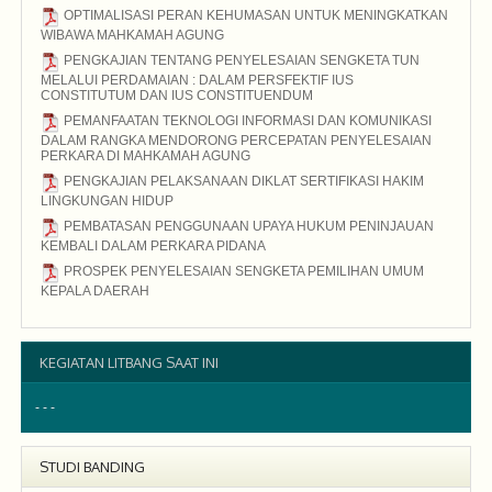
2015
OPTIMALISASI PERAN KEHUMASAN UNTUK MENINGKATKAN
WIBAWA MAHKAMAH AGUNG
2015
PENGKAJIAN TENTANG PENYELESAIAN SENGKETA TUN
MELALUI PERDAMAIAN : DALAM PERSFEKTIF IUS
CONSTITUTUM DAN IUS CONSTITUENDUM
2015
PEMANFAATAN TEKNOLOGI INFORMASI DAN KOMUNIKASI
DALAM RANGKA MENDORONG PERCEPATAN PENYELESAIAN
PERKARA DI MAHKAMAH AGUNG
2015
PENGKAJIAN PELAKSANAAN DIKLAT SERTIFIKASI HAKIM
LINGKUNGAN HIDUP
2015
PEMBATASAN PENGGUNAAN UPAYA HUKUM PENINJAUAN
KEMBALI DALAM PERKARA PIDANA
2015
PROSPEK PENYELESAIAN SENGKETA PEMILIHAN UMUM
KEPALA DAERAH
2015
KEGIATAN LITBANG SAAT INI
- - -
STUDI BANDING