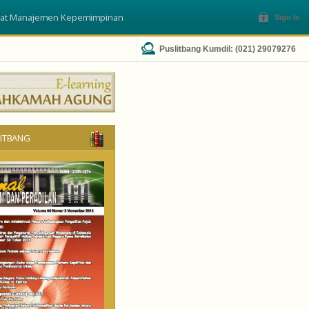
lat Manajemen Kepemimpinan
Sign In
Puslitbang Kumdil: (021) 29079276
LITBANG