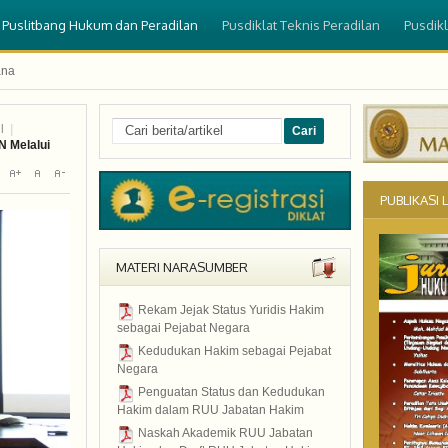
Puslitbang Hukum dan Peradilan
Pusdiklat Teknis Peradilan
Pusdik
ana
l
|
Sign In
N Melalui
PUBLIKASI 
Nama Pengguna
Sandi
MATERI NARASUMBER
Rekam Jejak Status Yuridis Hakim
sebagai Pejabat Negara
2015
Kedudukan Hakim sebagai Pejabat
Negara
2015
Penguatan Status dan Kedudukan
Lupa Sandi Anda?
Hakim dalam RUU Jabatan Hakim
Lupa Nama Pengguna?
2015
Naskah Akademik RUU Jabatan