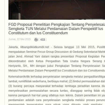
FGD Proposal Penelitian Pengkajian Tentang Penyelesai
Sengketa TUN Melalui Perdamaian Dalam Perspektif Ius
Constitutum dan Ius Constituendum
Jumat, 22 Mei 2015
Jakarta, litbangdiklatkumdil.net - Selasa tanggal 13 Mei 2015, Pusli
mengadakan Seminar Focus Group Discussion di Gedung Sekretariat Ma
jalan Jend. Ahmad Yani dalam rangka presentasi Proposal Kegiatan Pen
dikoordinatori oleh Ketua Pengadilan Tata Usaha Negara Serang
Heriyanto, SH., MH dengan judul Pengkajian Tentang Penyelesaian 
Melalui Perdamaian Dalam Perspektif
Ius Constitutum
dan
Ius Constituend
Kelemahan/kritik terhadap penyelesaian sengketa melalui pengadilan/litiga
lambat, rumit/tidak sederhana, berbiaya mahal; (2) timbul permasalahan da
(3) kurang percaya masyarakat terhadap lembaga peradilan karena di
menyelesaikan permasalahan secara tuntas, dianggap sering tidak objek
karena pengaruh hal-hal yang sifatnya non teknis. Dalam penelitian ini 
perdamaian adalah cara penyelesaian sengketa melalui proses perun
memperoleh kesepakatan para pihak yang dibantu oleh mediator,