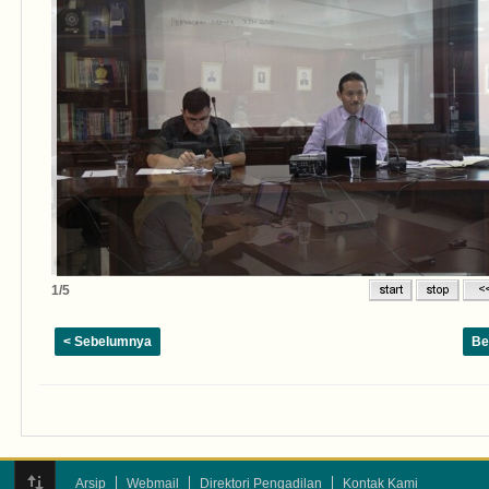
1/5
< Sebelumnya
Be
Arsip
Webmail
Direktori Pengadilan
Kontak Kami