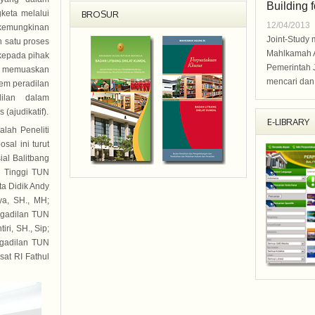
Building 
keta melalui
BROSUR
12/04/2013
i kemungkinan
Joint-Study
 satu proses
Mahlkamah 
kepada pihak
Pemerintah 
g memuaskan
mencari dan
tem peradilan
ilan dalam
(ajudikatif).
E-LIBRARY
alah Peneliti
al ini turut
ial Balitbang
n Tinggi TUN
ta Didik Andy
ya, SH., MH;
ngadilan TUN
i, SH., Sip;
gadilan TUN
sat RI Fathul