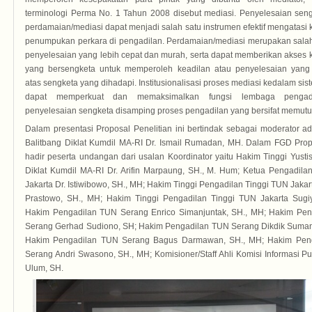
terminologi Perma No. 1 Tahun 2008 disebut mediasi. Penyelesaian seng
perdamaian/mediasi dapat menjadi salah satu instrumen efektif mengatas
penumpukan perkara di pengadilan. Perdamaian/mediasi merupakan salah
penyelesaian yang lebih cepat dan murah, serta dapat memberikan akses 
yang bersengketa untuk memperoleh keadilan atau penyelesaian yan
atas sengketa yang dihadapi. Institusionalisasi proses mediasi kedalam sis
dapat memperkuat dan memaksimalkan fungsi lembaga pengad
penyelesaian sengketa disamping proses pengadilan yang bersifat memutus 
Dalam presentasi Proposal Penelitian ini bertindak sebagai moderator ad
Balitbang Diklat Kumdil MA-RI Dr. Ismail Rumadan, MH. Dalam FGD Propos
hadir peserta undangan dari usalan Koordinator yaitu Hakim Tinggi Yustis
Diklat Kumdil MA-RI Dr. Arifin Marpaung, SH., M. Hum; Ketua Pengadila
Jakarta Dr. Istiwibowo, SH., MH; Hakim Tinggi Pengadilan Tinggi TUN Jakar
Prastowo, SH., MH; Hakim Tinggi Pengadilan Tinggi TUN Jakarta Sugi
Hakim Pengadilan TUN Serang Enrico Simanjuntak, SH., MH; Hakim Pe
Serang Gerhad Sudiono, SH; Hakim Pengadilan TUN Serang Dikdik Sumantir
Hakim Pengadilan TUN Serang Bagus Darmawan, SH., MH; Hakim Pen
Serang Andri Swasono, SH., MH; Komisioner/Staff Ahli Komisi Informasi Pu
Ulum, SH.