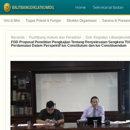
Home
Sekretariat Badan
Visi & Misi
Tugas Pokok & Fungsi
Struktur Organisasi
Sarana & Prasar
Beranda
|
Puslitbang Hukum dan Peradilan
|
Dok. Kegiatan Litbangkumdi
FGD Proposal Penelitian Pengkajian Tentang Penyelesaian Sengketa TU
Perdamaian Dalam Perspektif Ius Constitutum dan Ius Constituendum