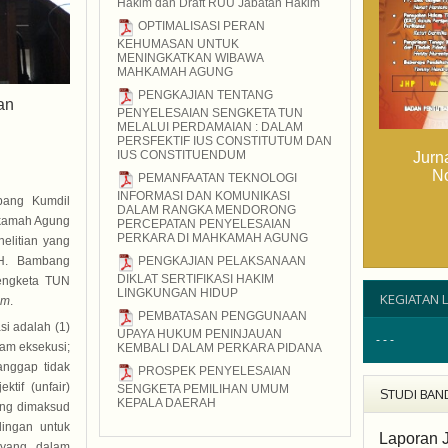
Hakim dan Draft RUU Jabatan Hakim
2015
OPTIMALISASI PERAN
KEHUMASAN UNTUK
MENINGKATKAN WIBAWA
MAHKAMAH AGUNG
2015
PENGKAJIAN TENTANG
an
PENYELESAIAN SENGKETA TUN
MELALUI PERDAMAIAN : DALAM
PERSFEKTIF IUS CONSTITUTUM DAN
IUS CONSTITUENDUM
Jurn
2015
N
PEMANFAATAN TEKNOLOGI
INFORMASI DAN KOMUNIKASI
tbang Kumdil
DALAM RANGKA MENDORONG
hkamah Agung
PERCEPATAN PENYELESAIAN
PERKARA DI MAHKAMAH AGUNG
elitian yang
2015
 H. Bambang
PENGKAJIAN PELAKSANAAN
DIKLAT SERTIFIKASI HAKIM
Sengketa TUN
LINGKUNGAN HIDUP
KEGIATAN L
um
.
2015
PEMBATASAN PENGGUNAAN
si adalah (1)
UPAYA HUKUM PENINJAUAN
- - -
lam eksekusi;
KEMBALI DALAM PERKARA PIDANA
2015
anggap tidak
PROSPEK PENYELESAIAN
tif (unfair)
SENGKETA PEMILIHAN UMUM
STUDI BAN
KEPALA DAERAH
yang dimaksud
2015
dingan untuk
Laporan J
 yang dalam