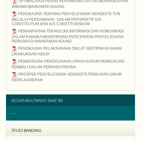
OPTIMALISASI PERAN KEHUMASAN UNTUK MENINGKATKAN
WIBAWA MAHKAMAH AGUNG
2015
PENGKAJIAN TENTANG PENYELESAIAN SENGKETA TUN
MELALUI PERDAMAIAN : DALAM PERSFEKTIF IUS
CONSTITUTUM DAN IUS CONSTITUENDUM
2015
PEMANFAATAN TEKNOLOGI INFORMASI DAN KOMUNIKASI
DALAM RANGKA MENDORONG PERCEPATAN PENYELESAIAN
PERKARA DI MAHKAMAH AGUNG
2015
PENGKAJIAN PELAKSANAAN DIKLAT SERTIFIKASI HAKIM
LINGKUNGAN HIDUP
2015
PEMBATASAN PENGGUNAAN UPAYA HUKUM PENINJAUAN
KEMBALI DALAM PERKARA PIDANA
2015
PROSPEK PENYELESAIAN SENGKETA PEMILIHAN UMUM
KEPALA DAERAH
2015
KEGIATAN LITBANG SAAT INI
- - -
STUDI BANDING