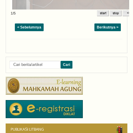
2/5
< Sebelumnya
Berikutnya >
PUBLIKASI LITBANG