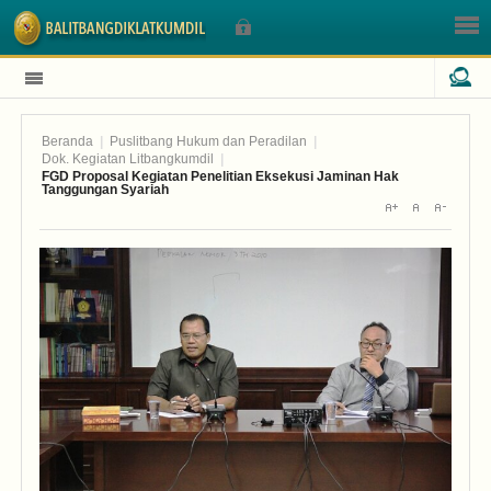
Beranda
|
Puslitbang Hukum dan Peradilan
|
Sign In
Dok. Kegiatan Litbangkumdil
|
FGD Proposal Kegiatan Penelitian Eksekusi Jaminan Hak
Tanggungan Syariah
Nama Pengguna
Sandi
Lupa Sandi Anda?
Lupa Nama Pengguna?