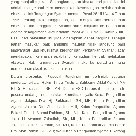
yang menjadi rujukan. Sedangkan tujuan khusus dari penelitian ini
adalah mengetahui cara menentukan kewenangan melaksanakan
eksekusi Hak Tangungan Syariah menurut Pasal 26 UU No. 4 Tahun
1996 Tentang Hak Tanggungan, dan menjelaskan permohonan
eksekusi Hak Tanggungan Syariah harus diajukan ke Pengadilan
Agama sebagaimana diatur dalam Pasal 49 UU No. 3 Tahun 2006.
Hasil dari penelitian ini juga diharapkan dapat berguna sebagai
bahan masukan baik langsung maupun tidak langsung bagi
masyarakat luas khususnya kreditor dari Perbankan Syariah, agar
mendapatkan kejelasan apabila di kemudian hendak melakukan
eksekusi Hak Tanggungan Syariah, maka ke peradilan mana
permohonan eksekusi akan diajukan.
Dalam presentasi Proposal Penelitian ini bertindak sebagai
moderator adalah Hakim Tinggi Yustisial Balitbang Diklat Kumdil MA
RI Dr. H. Yasardin, SH., MH. Dalam FGD Proposal ini turut hadir
peserta undangan dari usulan Koordinator yaitu Ketua Pengadilan
Agama Jakpus Dra. Hj. Rokhanah, SH., MH; Ketua Pengadilan
Agama Jakbar Drs. Abd. Hakim, MHI; Ketua Pengadilan Agama
Bekasi Drs. H. Mamat Ruhimat, SH., MH; Ketua Pengadilan Agama
Jakut H. Achmad Zainullah, Sh., MH; Ketua Pengadilan Agama
Jaktim Drs. H. Zulkarnain, SH., MH; Ketua Pengadilan Agama Bogor
Drs. Moh. Yamin, SH., MH; Wakil Ketua Pengadilan Agama Cikarang